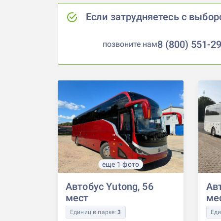
Если затрудняетесь с выбор
8 (800) 551-2
позвоните нам
еще 1 фото
Автобус Yutong, 56
Авт
мест
ме
Единиц в парке:
3
Еди