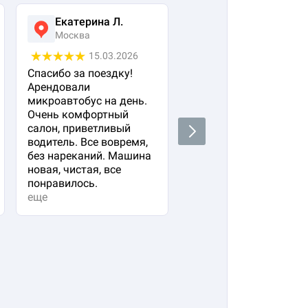
Екатерина Л.
Ася Жумабекова
Москва
Москва
15.03.2026
05.03.2026
Спасибо за поездку!
Заказала авто с
Арендовали
водителем для своего
микроавтобус на день.
важного гостя. Остал
Очень комфортный
очень довольна!
салон, приветливый
Водитель водит очень
Next
водитель. Все вовремя,
плавно и аккуратно,
без нареканий. Машина
вежливый и
новая, чистая, все
располагающий к себе
понравилось.
Машина в прекрасно
еще
состоянии. Не к чему
придр...
еще