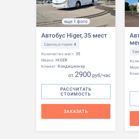
еще 1 фото
Автобус Higer, 35 мест
Авт
ме
Единиц в парке:
4
Еди
35
Количество мест:
HIGER
Марка:
Коли
Кондиционер
Климат:
Мар
2900
Кли
от
р
уб
/час
РАССЧИТАТЬ
СТОИМОСТЬ
ЗАКАЗАТЬ