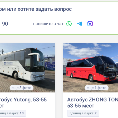
ом или хотите задать вопрос
9-90
напишите в чат
еще 3 фото
еще 1 фото
обус Yutong, 53-55
Автобус ZHONG TON
ст
53-55 мест
ниц в парке:
13
Единиц в парке:
2