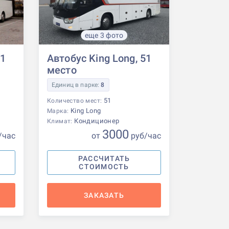
еще 3 фото
51
Автобус King Long, 51
место
Единиц в парке:
8
51
Количество мест:
King Long
Марка:
Кондиционер
Климат:
3000
/час
от
р
уб
/час
РАССЧИТАТЬ
СТОИМОСТЬ
ЗАКАЗАТЬ