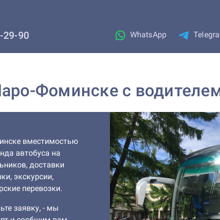
1-29-90
WhatsApp
Telegr
Наро-Фоминске с водителе
минске вместимостью
енда автобуса на
льников, доставки
ки, экскурсии,
ские перевозки.
ьте заявку, - мы
рт и сообщим вам