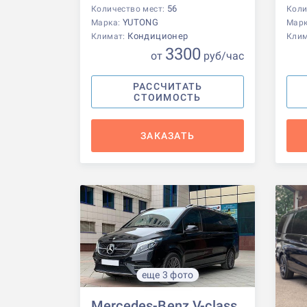
56
Количество мест:
Коли
YUTONG
Марка:
Мар
Кондиционер
Климат:
Кли
3300
от
р
уб
/час
РАССЧИТАТЬ
СТОИМОСТЬ
ЗАКАЗАТЬ
еще 3 фото
Mercedes-Benz V-class