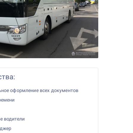
тва:
ьное оформление всех документов
ремени
е водители
еджер