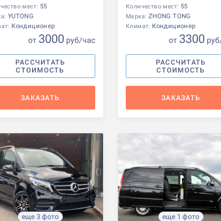
55
55
чество мест:
Количество мест:
YUTONG
ZHONG TONG
ка:
Марка:
Кондиционер
Кондиционер
мат:
Климат:
3000
3300
от
р
уб
/час
от
р
уб
РАССЧИТАТЬ
РАССЧИТАТЬ
СТОИМОСТЬ
СТОИМОСТЬ
ЗАКАЗАТЬ
ЗАКАЗАТЬ
еще 3 фото
еще 1 фото