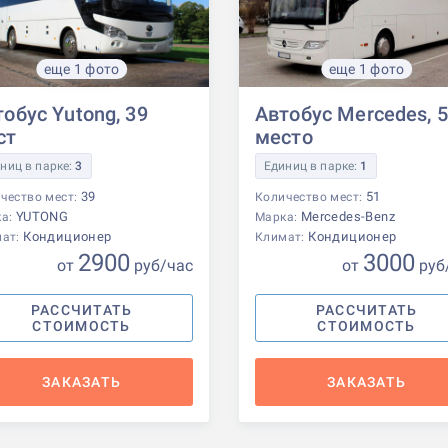
еще 1 фото
еще 1 фото
обус Yutong, 39
Автобус Mercedes, 
ст
место
ниц в парке:
3
Единиц в парке:
1
39
51
чество мест:
Количество мест:
YUTONG
Mercedes-Benz
ка:
Марка:
Кондиционер
Кондиционер
мат:
Климат:
2900
3000
от
р
уб
/час
от
р
уб
РАССЧИТАТЬ
РАССЧИТАТЬ
СТОИМОСТЬ
СТОИМОСТЬ
ЗАКАЗАТЬ
ЗАКАЗАТЬ