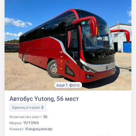
еще 1 фото
Автобус Yutong, 56 мест
Единиц в парке:
3
56
Количество мест:
YUTONG
Марка:
Кондиционер
Климат: