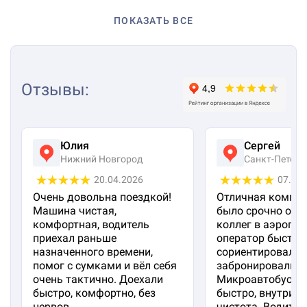
ПОКАЗАТЬ ВСЕ
Отзывы
:
Юлия
Сергей
Нижний Новгород
Санкт-Петерб
20.04.2026
07.04
Очень довольна поездкой!
Отличная компан
Машина чистая,
было срочно отп
комфортная, водитель
коллег в аэропорт
приехал раньше
оператор быстро
назначенного времени,
сориентировал и
помог с сумками и вёл себя
забронировали м
очень тактично. Доехали
Микроавтобус пр
быстро, комфортно, без
быстро, внутри 
нервов.
чистота. Водител