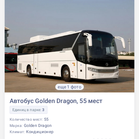
еще 1 фото
Автобус Golden Dragon, 55 мест
Единиц в парке:
3
55
Количество мест:
Golden Dragon
Марка:
Кондиционер
Климат: