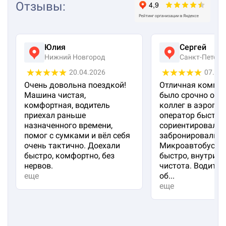
Отзывы
:
Юлия
Сергей
Нижний Новгород
Санкт-Петерб
20.04.2026
07.04
Очень довольна поездкой!
Отличная компан
Машина чистая,
было срочно отп
комфортная, водитель
коллег в аэропорт
приехал раньше
оператор быстро
назначенного времени,
сориентировал и
помог с сумками и вёл себя
забронировали м
очень тактично. Доехали
Микроавтобус пр
быстро, комфортно, без
быстро, внутри 
нервов.
чистота. Водител
еще
об...
еще