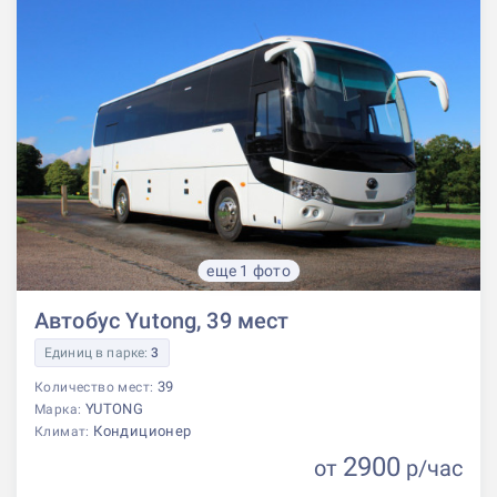
еще 1 фото
Автобус Yutong, 39 мест
Единиц в парке:
3
39
Количество мест:
YUTONG
Марка:
Кондиционер
Климат:
2900
от
р
/час