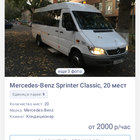
еще 3 фото
Mercedes-Benz Sprinter Classic, 20 мест
Единиц в парке:
9
20
Количество мест:
Mercedes-Benz
Марка:
Кондиционер
Климат:
2000
от
р
/час