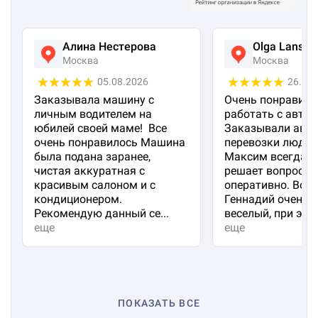
Алина Нестерова
Olga Lanska
Москва
Москва
05.08.2026
26.07
Заказывала машину с
Очень понравило
личным водителем на
работать с авто 
юбилей своей маме! Все
Заказывали авто
очень понравилось Машина
перевозки людей
была подана заранее,
Максим всегда на
чистая аккуратная с
решает вопросы
красивым салоном и с
оперативно. Вод
кондиционером.
Геннадий очень 
Рекомендую данный се...
веселый, при эт...
еще
еще
ПОКАЗАТЬ ВСЕ