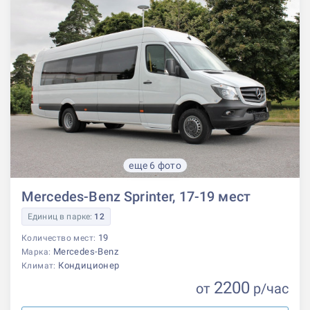
еще 6 фото
Mercedes-Benz Sprinter, 17-19 мест
Единиц в парке:
12
19
Количество мест:
Mercedes-Benz
Марка:
Кондиционер
Климат:
2200
от
р
/час