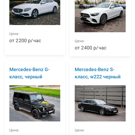
Цена:
от
2200
р
/час
Цена:
от
2400
р
/час
Mercedes-Benz G-
Mercedes-Benz S-
класс, черный
класс, w222 черный
Цена:
Цена: