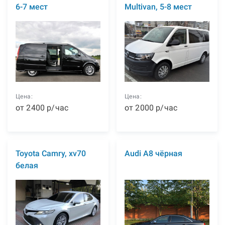
6-7 мест
Multivan, 5-8 мест
Цена:
Цена:
от
2400
р
/час
от
2000
р
/час
Toyota Camry, xv70
Audi A8 чёрная
белая