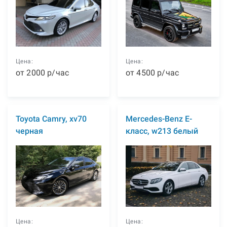
Цена:
Цена:
от
2000
р
/час
от
4500
р
/час
Toyota Camry, xv70
Mercedes-Benz E-
черная
класс, w213 белый
Цена:
Цена: