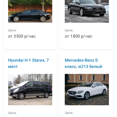
Цена:
Цена:
от
3500
р
/час
от
1800
р
/час
Hyundai H-1 Starex, 7
Mercedes-Benz E-
мест
класс, w213 белый
Цена:
Цена: