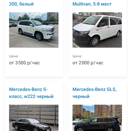
200, белый
Multivan, 5-8 мест
Цена:
Цена:
от
3500
р
/час
от
2000
р
/час
Mercedes-Benz S-
Mercedes-Benz GLS,
класс, w222 черный
черный