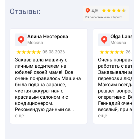
Отзывы
:
Алина Нестерова
Olga Lanska
Москва
Москва
05.08.2026
26.07
Заказывала машину с
Очень понравило
личным водителем на
работать с авто 
юбилей своей маме! Все
Заказывали авто
очень понравилось Машина
перевозки людей
была подана заранее,
Максим всегда на
чистая аккуратная с
решает вопросы
красивым салоном и с
оперативно. Вод
кондиционером.
Геннадий очень 
Рекомендую данный се...
веселый, при эт...
еще
еще