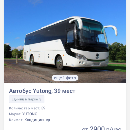
еще 1 фото
Автобус Yutong, 39 мест
Единиц в парке:
3
39
Количество мест:
YUTONG
Марка:
Кондиционер
Климат:
2900
от
р
/час