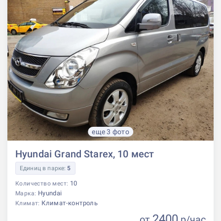
еще 3 фото
Hyundai Grand Starex, 10 мест
Единиц в парке:
5
10
Количество мест:
Hyundai
Марка:
Климат-контроль
Климат:
2400
от
р
/час