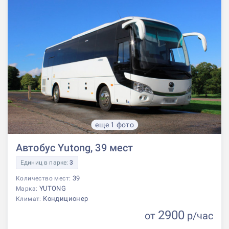
еще 1 фото
Автобус Yutong, 39 мест
Единиц в парке:
3
39
Количество мест:
YUTONG
Марка:
Кондиционер
Климат:
2900
от
р
/час