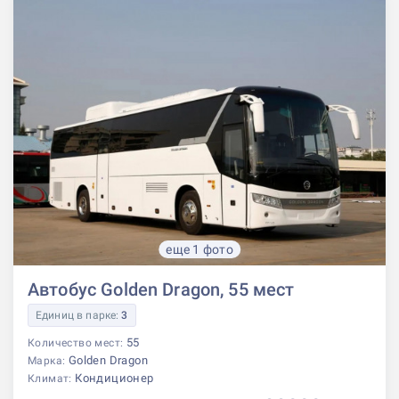
еще 1 фото
Автобус Golden Dragon, 55 мест
Единиц в парке:
3
55
Количество мест:
Golden Dragon
Марка:
Кондиционер
Климат: