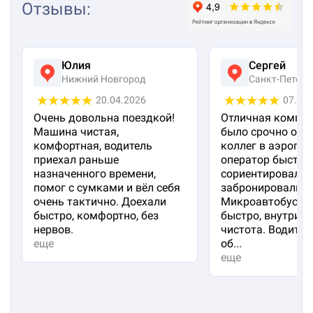
Отзывы
:
Юлия
Сергей
Нижний Новгород
Санкт-Петерб
20.04.2026
07.04
Очень довольна поездкой!
Отличная компан
Машина чистая,
было срочно отп
комфортная, водитель
коллег в аэропорт
приехал раньше
оператор быстро
назначенного времени,
сориентировал и
помог с сумками и вёл себя
забронировали м
очень тактично. Доехали
Микроавтобус пр
быстро, комфортно, без
быстро, внутри 
нервов.
чистота. Водител
еще
об...
еще