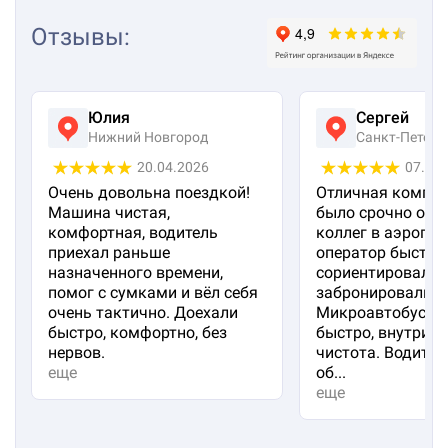
Отзывы
:
Юлия
Сергей
Нижний Новгород
Санкт-Петерб
20.04.2026
07.04
Очень довольна поездкой!
Отличная компан
Машина чистая,
было срочно отп
комфортная, водитель
коллег в аэропорт
приехал раньше
оператор быстро
назначенного времени,
сориентировал и
помог с сумками и вёл себя
забронировали м
очень тактично. Доехали
Микроавтобус пр
быстро, комфортно, без
быстро, внутри 
нервов.
чистота. Водител
еще
об...
еще