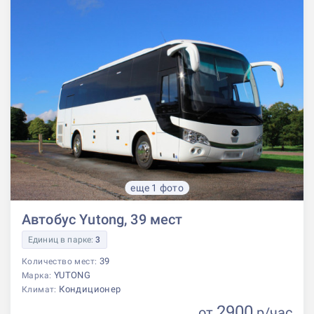
еще 1 фото
Автобус Yutong, 39 мест
Единиц в парке:
3
39
Количество мест:
YUTONG
Марка:
Кондиционер
Климат:
2900
от
р
/час