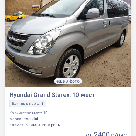
еще 3 фото
Hyundai Grand Starex, 10 мест
Единиц в парке:
5
10
Количество мест:
Hyundai
Марка:
Климат-контроль
Климат:
2400
от
р
/час