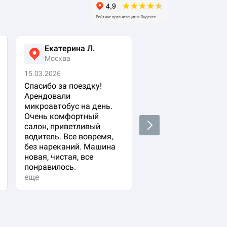
Екатерина Л.
Ася Жумабеко
Москва
Москва
15.03.2026
05.03.2026
Спасибо за поездку!
Заказала авто с
Арендовали
водителем для свое
микроавтобус на день.
важного гостя. Ост
Очень комфортный
очень довольна!
Next
салон, приветливый
Водитель водит оче
водитель. Все вовремя,
плавно и аккуратно,
без нареканий. Машина
вежливый и
новая, чистая, все
располагающий к се
понравилось.
Машина в прекрасн
еще
состоянии. Не к чем
придр...
еще