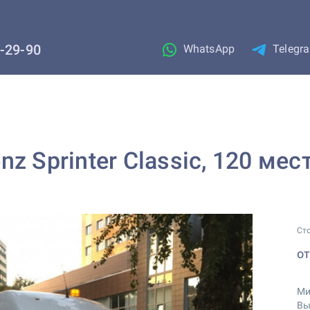
1-29-90
WhatsApp
Telegr
z Sprinter Classic, 120 мес
Ст
о
Ми
Вы