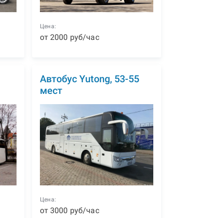
Цена:
от
2000
р
уб
/час
1
Автобус Yutong, 53-55
мест
Цена:
от
3000
р
уб
/час