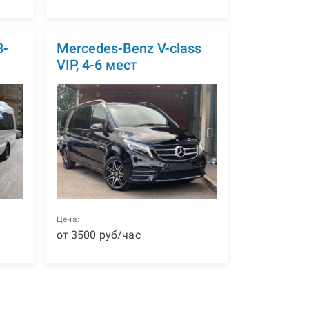
8-
Mercedes-Benz V-class
VIP, 4-6 мест
Цена:
от
3500
р
уб
/час