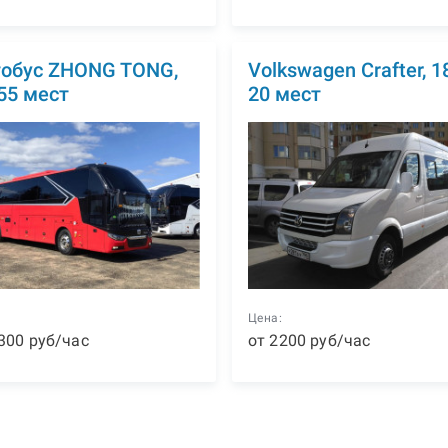
обус ZHONG TONG,
Volkswagen Crafter, 1
55 мест
20 мест
:
Цена:
300
р
уб
/час
от
2200
р
уб
/час