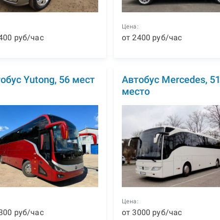
:
Цена:
400
р
уб
/час
от
2400
р
уб
/час
обус Yutong, 56 мест
Автобус Mercedes, 5
место
:
Цена:
300
р
уб
/час
от
3000
р
уб
/час