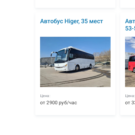
Автобус Higer, 35 мест
Авт
53-
Цена:
Цена
от
2900
р
уб
/час
от
3