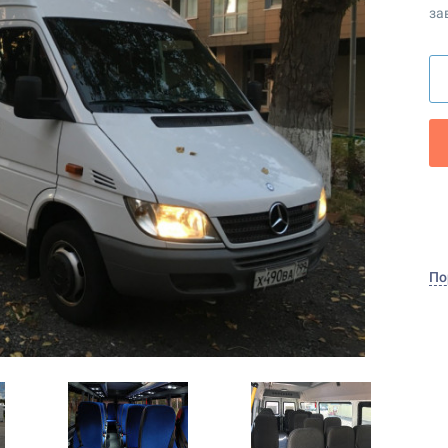
за
По