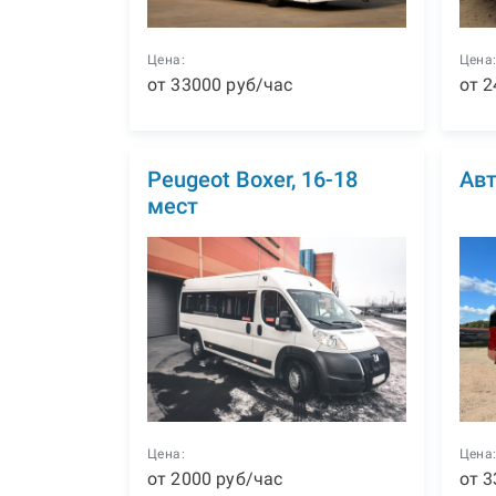
Цена:
Цена
от
33000
р
уб
/час
от
2
Peugeot Boxer, 16-18
Авт
мест
Цена:
Цена
от
2000
р
уб
/час
от
3