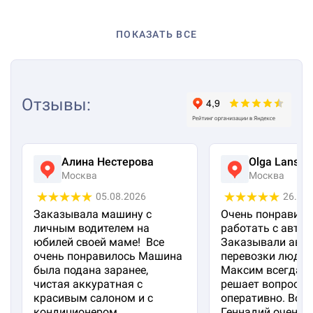
ПОКАЗАТЬ ВСЕ
Отзывы
:
Алина Нестерова
Olga Lanska
Москва
Москва
05.08.2026
26.07
Заказывала машину с
Очень понравило
личным водителем на
работать с авто 
юбилей своей маме! Все
Заказывали авто
очень понравилось Машина
перевозки людей
была подана заранее,
Максим всегда на
чистая аккуратная с
решает вопросы
красивым салоном и с
оперативно. Вод
кондиционером.
Геннадий очень 