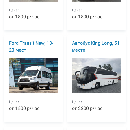
Цена:
Цена:
от
1800
р
/час
от
1800
р
/час
Ford Transit New, 18-
Автобус King Long, 51
20 мест
место
Цена:
Цена:
от
1500
р
/час
от
2800
р
/час