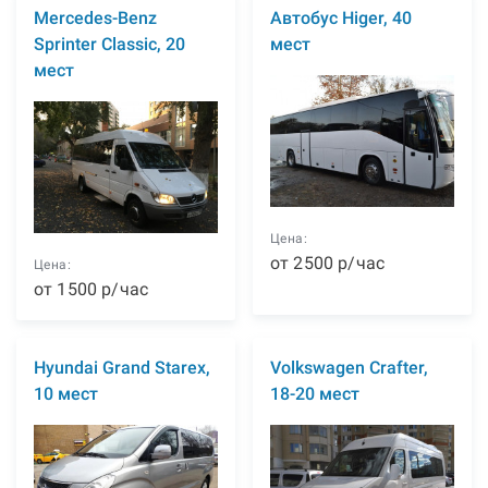
Mercedes-Benz
Автобус Higer, 40
Sprinter Classic, 20
мест
мест
Цена:
от
2500
р
/час
Цена:
от
1500
р
/час
Hyundai Grand Starex,
Volkswagen Crafter,
10 мест
18-20 мест