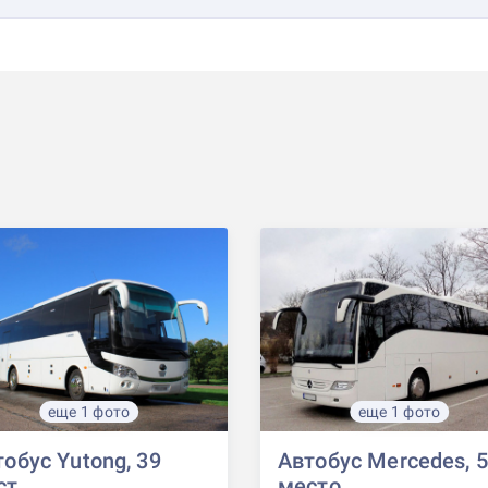
еще 1 фото
еще 1 фото
обус Yutong, 39
Автобус Mercedes, 
ст
место