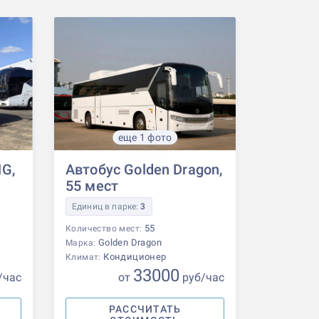
еще 1 фото
G,
Автобус Golden Dragon,
55 мест
Единиц в парке:
3
55
Количество мест:
Golden Dragon
Марка:
Кондиционер
Климат:
33000
/час
от
р
уб
/час
РАССЧИТАТЬ