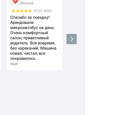
Москва
Москва
15.03.2026
05.03.2026
Спасибо за поездку!
Заказала авто с
Арендовали
водителем для своего
микроавтобус на день.
важного гостя. Остал
Очень комфортный
очень довольна!
салон, приветливый
Водитель водит очень
Next
водитель. Все вовремя,
плавно и аккуратно,
без нареканий. Машина
вежливый и
новая, чистая, все
располагающий к себе
понравилось.
Машина в прекрасно
еще
состоянии. Не к чему
придр...
еще