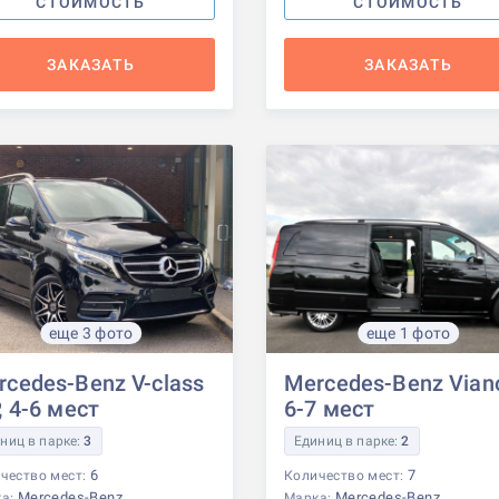
СТОИМОСТЬ
СТОИМОСТЬ
ЗАКАЗАТЬ
ЗАКАЗАТЬ
еще 3 фото
еще 1 фото
rcedes-Benz V-class
Mercedes-Benz Vian
, 4-6 мест
6-7 мест
ниц в парке:
3
Единиц в парке:
2
6
7
чество мест:
Количество мест:
Mercedes-Benz
Mercedes-Benz
ка:
Марка: