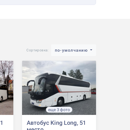
по-умолчанию
Сортировка:
еще 3 фото
51
Автобус King Long, 51
место