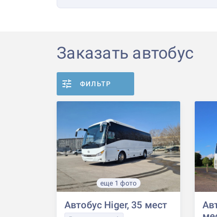
Заказать автобус
ФИЛЬТР
еще 1 фото
Автобус Higer, 35 мест
Авт
ме