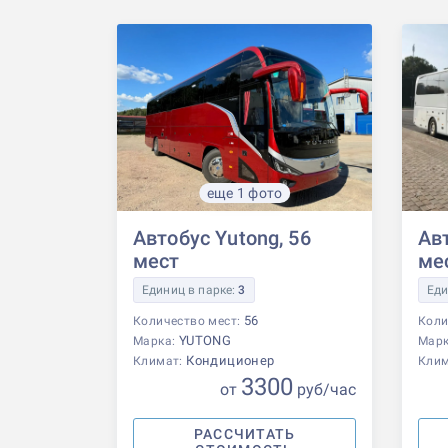
еще 1 фото
Автобус Yutong, 56
Авт
мест
ме
Единиц в парке:
3
Еди
56
Количество мест:
Коли
YUTONG
Марка:
Мар
Кондиционер
Климат:
Кли
3300
от
р
уб
/час
РАССЧИТАТЬ