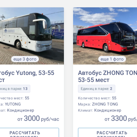
еще 3 фото
еще 1 фото
обус Yutong, 53-55
Автобус ZHONG TON
ст
53-55 мест
ниц в парке:
13
Единиц в парке:
2
55
55
чество мест:
Количество мест:
YUTONG
ZHONG TONG
ка:
Марка:
Кондиционер
Кондиционер
мат:
Климат:
3000
3300
от
р
уб
/час
от
р
уб
РАССЧИТАТЬ
РАССЧИТАТЬ