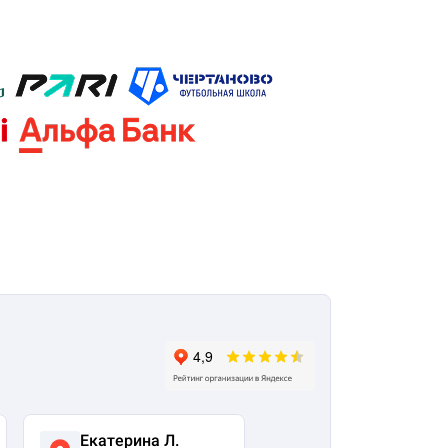
Екатерина Л.
Ася Жумабекова