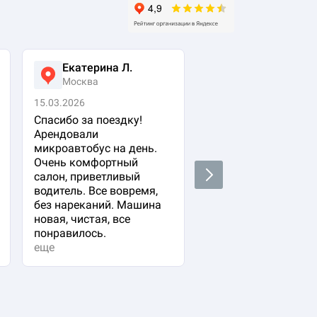
Екатерина Л.
Ася Жумабеко
Москва
Москва
15.03.2026
05.03.2026
Спасибо за поездку!
Заказала авто с
Арендовали
водителем для свое
микроавтобус на день.
важного гостя. Ост
Очень комфортный
очень довольна!
Next
салон, приветливый
Водитель водит оче
водитель. Все вовремя,
плавно и аккуратно,
без нареканий. Машина
вежливый и
новая, чистая, все
располагающий к се
понравилось.
Машина в прекрасн
еще
состоянии. Не к чем
придр...
еще