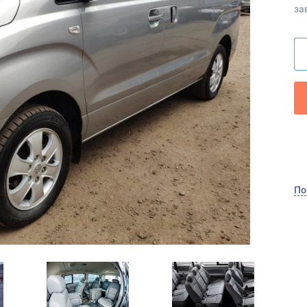
за
По