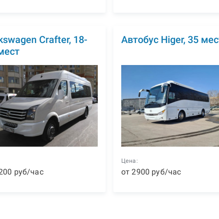
kswagen Crafter, 18-
Автобус Higer, 35 мес
мест
:
Цена:
200
р
уб
/час
от
2900
р
уб
/час