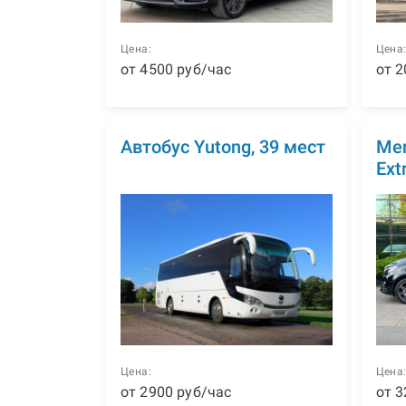
Цена:
Цена
от
4500
р
уб
/час
от
2
Автобус Yutong, 39 мест
Mer
Ext
Цена:
Цена
от
2900
р
уб
/час
от
3