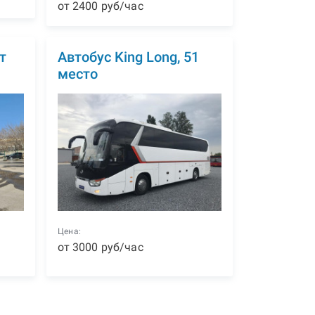
от
2400
р
уб
/час
т
Автобус King Long, 51
место
Цена:
от
3000
р
уб
/час