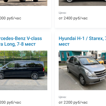
:
Цена:
000
р
уб
/час
от
2400
р
уб
/час
cedes-Benz V-class
Hyundai H-1 / Starex, 
ra Long, 7-8 мест
мест
:
Цена:
200
р
уб
/час
от
2200
р
уб
/час