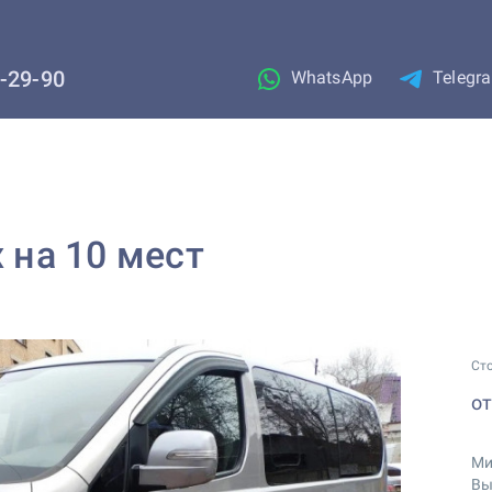
1-29-90
WhatsApp
Telegr
x на 10 мест
Ст
о
Ми
Вы