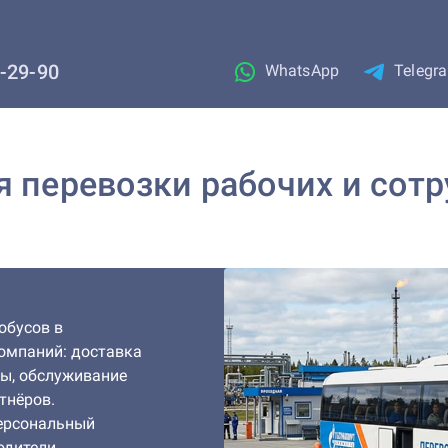
1-29-90
WhatsApp
Telegr
я перевозки рабочих и сотр
обусов в
омпаний: доставка
ры, обслуживание
тнёров.
персональный
одители.