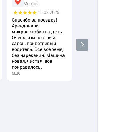
Москва
Москва
15.03.2026
05.03.2026
Спасибо за поездку!
Заказала авто с
Арендовали
водителем для своего
микроавтобус на день.
важного гостя. Остал
Очень комфортный
очень довольна!
салон, приветливый
Водитель водит очень
Next
водитель. Все вовремя,
плавно и аккуратно,
без нареканий. Машина
вежливый и
новая, чистая, все
располагающий к себе
понравилось.
Машина в прекрасно
еще
состоянии. Не к чему
придр...
еще