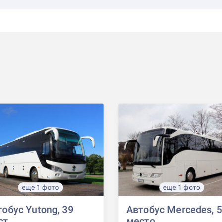
еще 1 фото
еще 1 фото
обус Yutong, 39
Автобус Mercedes, 
ст
место