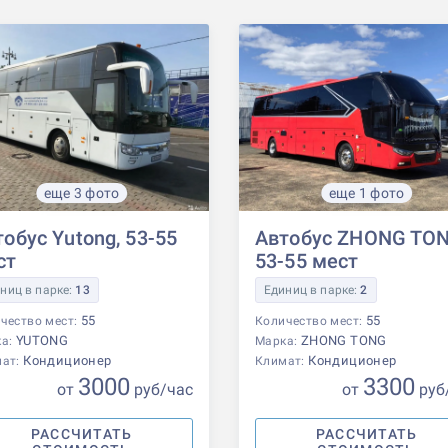
еще 3 фото
еще 1 фото
обус Yutong, 53-55
Автобус ZHONG TON
ст
53-55 мест
ниц в парке:
13
Единиц в парке:
2
55
55
чество мест:
Количество мест:
YUTONG
ZHONG TONG
ка:
Марка:
Кондиционер
Кондиционер
мат:
Климат:
3000
3300
от
р
уб
/час
от
р
уб
РАССЧИТАТЬ
РАССЧИТАТЬ