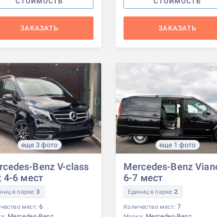
СТОИМОСТЬ
СТОИМОСТЬ
ЗАКАЗАТЬ
ЗАКАЗАТЬ
еще 3 фото
еще 1 фото
rcedes-Benz V-class
Mercedes-Benz Vian
, 4-6 мест
6-7 мест
ниц в парке:
3
Единиц в парке:
2
6
7
чество мест:
Количество мест:
Mercedes-Benz
Mercedes-Benz
ка:
Марка: