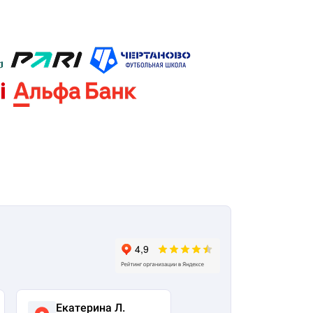
Екатерина Л.
Ася Жумабекова