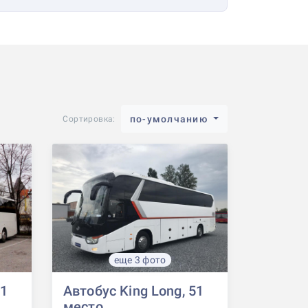
по-умолчанию
Сортировка:
еще 3 фото
51
Автобус King Long, 51
место