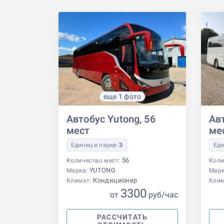
еще 1 фото
Автобус Yutong, 56
Авт
мест
ме
Единиц в парке:
3
Еди
56
Количество мест:
Коли
YUTONG
Марка:
Мар
Кондиционер
Климат:
Кли
3300
от
р
уб
/час
РАССЧИТАТЬ