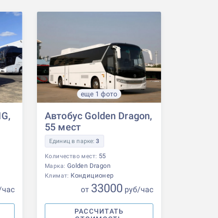
еще 1 фото
G,
Автобус Golden Dragon,
55 мест
Единиц в парке:
3
55
Количество мест:
Golden Dragon
Марка:
Кондиционер
Климат:
33000
/час
от
р
уб
/час
РАССЧИТАТЬ