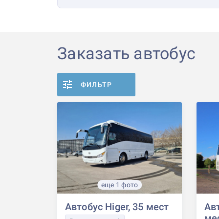
Заказать автобус
ФИЛЬТР
еще 1 фото
Автобус Higer, 35 мест
Авт
ме