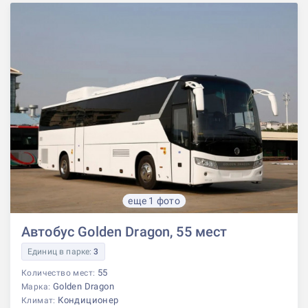
еще 1 фото
Автобус Golden Dragon, 55 мест
Единиц в парке:
3
55
Количество мест:
Golden Dragon
Марка:
Кондиционер
Климат: