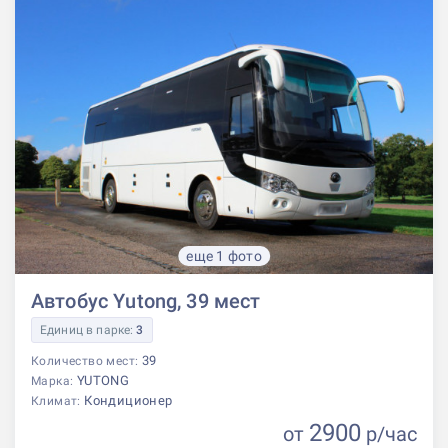
еще 1 фото
Автобус Yutong, 39 мест
Единиц в парке:
3
39
Количество мест:
YUTONG
Марка:
Кондиционер
Климат:
2900
от
р
/час