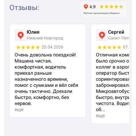
Отзывы
:
Юлия
Сергей
Нижний Новгород
Санкт-Петерб
20.04.2026
07.04
Очень довольна поездкой!
Отличная компан
Машина чистая,
было срочно отп
комфортная, водитель
коллег в аэропорт
приехал раньше
оператор быстро
назначенного времени,
сориентировал и
помог с сумками и вёл себя
забронировали м
очень тактично. Доехали
Микроавтобус пр
быстро, комфортно, без
быстро, внутри 
нервов.
чистота. Водител
еще
об...
еще