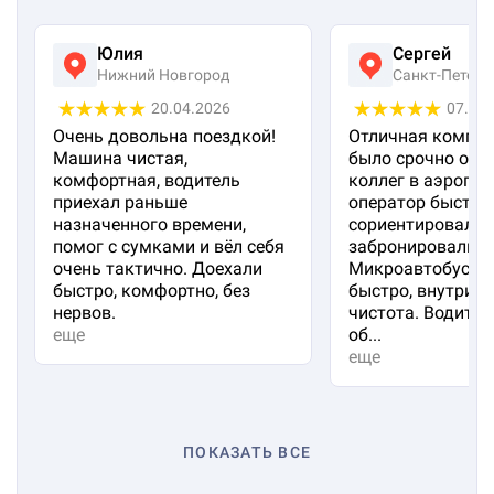
Юлия
Сергей
Нижний Новгород
Санкт-Петерб
20.04.2026
07.04
Очень довольна поездкой!
Отличная компан
Машина чистая,
было срочно отп
комфортная, водитель
коллег в аэропорт
приехал раньше
оператор быстро
назначенного времени,
сориентировал и
помог с сумками и вёл себя
забронировали м
очень тактично. Доехали
Микроавтобус пр
быстро, комфортно, без
быстро, внутри 
нервов.
чистота. Водител
еще
об...
еще
ПОКАЗАТЬ ВСЕ