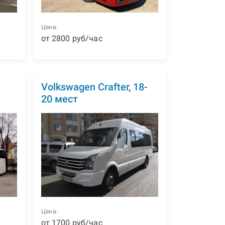
Цена:
от
2800
р
уб
/час
1
Volkswagen Crafter, 18-
20 мест
Цена:
от
1700
р
уб
/час