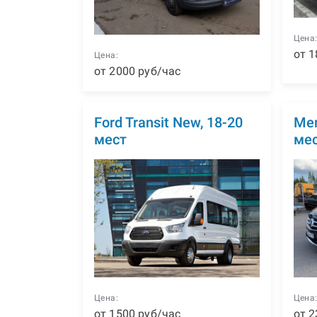
Цена
от
1
Цена:
от
2000
р
уб
/час
Ford Transit New, 18-20
Mer
мест
ме
Цена:
Цена
от
1500
р
уб
/час
от
2