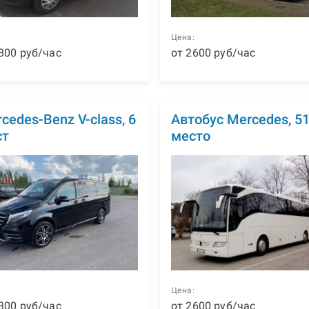
:
Цена:
800
р
уб
/час
от
2600
р
уб
/час
cedes-Benz V-class, 6
Автобус Mercedes, 5
ст
место
:
Цена:
300
р
уб
/час
от
2600
р
уб
/час