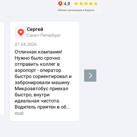
Сергей
Виктория
Санкт-Петербург
Москва
07.04.2026
25.03.2026
Отличная компания!
Заказывала трансф
Нужно было срочно
для семьи (двое
отправить коллег в
взрослых и ребенок
аэропорт - оператор
жд вокзала в 4 утра
Next
быстро сориентировал и
Очень переживала ,
забронировали машину.
водитель опоздает 
Микроавтобус приехал
мы не найдем друг 
быстро, внутри
Но все прошло на
идеальная чистота.
высшем уровне!
Водитель приятен в об...
еще
еще