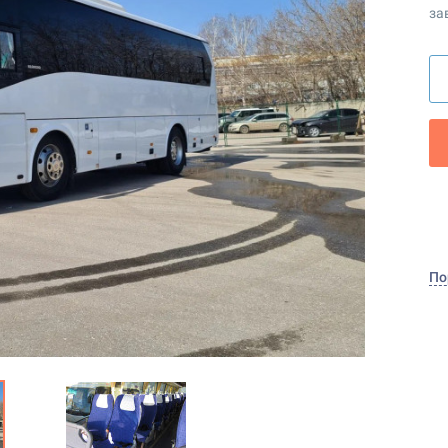
за
По