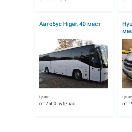
Автобус Higer, 40 мест
Hyu
ме
Цена:
Цена
от
2500
р
уб
/час
от
1