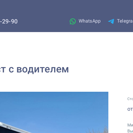
1-29-90
WhatsApp
Telegr
ст с водителем
Ст
о
Ми
Вы