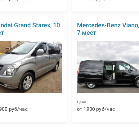
ndai Grand Starex, 10
Mercedes-Benz Viano,
ст
7 мест
:
Цена:
900
р
уб
/час
от
1900
р
уб
/час