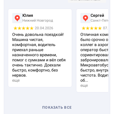
Юлия
Сергей
Нижний Новгород
Санкт-Петерб
20.04.2026
07.04
Очень довольна поездкой!
Отличная компан
Машина чистая,
было срочно отп
комфортная, водитель
коллег в аэропорт
приехал раньше
оператор быстро
назначенного времени,
сориентировал и
помог с сумками и вёл себя
забронировали м
очень тактично. Доехали
Микроавтобус пр
быстро, комфортно, без
быстро, внутри 
нервов.
чистота. Водител
еще
об...
еще
ПОКАЗАТЬ ВСЕ