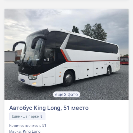
еще 3 фото
Автобус King Long, 51 место
Единиц в парке:
8
51
Количество мест:
King Long
Марка: