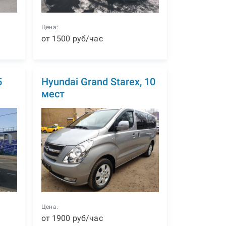
Цена:
от
1500
р
уб
/час
5
Hyundai Grand Starex, 10
мест
Цена:
от
1900
р
уб
/час