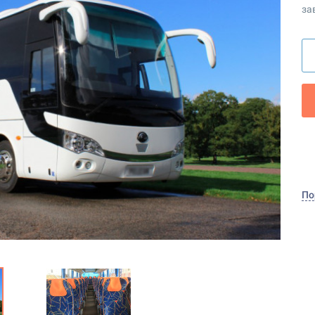
за
По