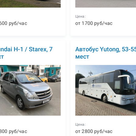
:
Цена:
600
р
уб
/час
от
1700
р
уб
/час
ndai H-1 / Starex, 7
Автобус Yutong, 53-5
ст
мест
:
Цена:
800
р
уб
/час
от
2800
р
уб
/час