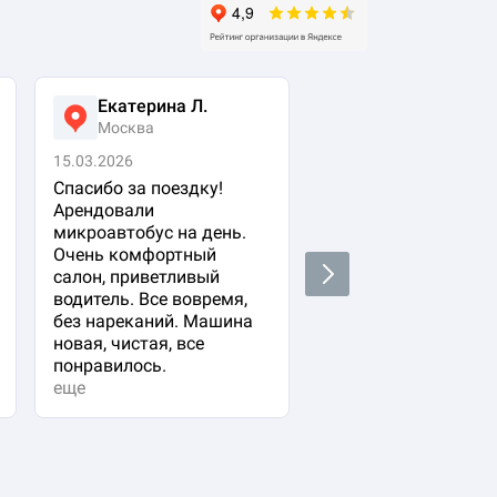
Екатерина Л.
Ася Жумабеко
Москва
Москва
15.03.2026
05.03.2026
Спасибо за поездку!
Заказала авто с
Арендовали
водителем для свое
микроавтобус на день.
важного гостя. Ост
Очень комфортный
очень довольна!
Next
салон, приветливый
Водитель водит оче
водитель. Все вовремя,
плавно и аккуратно,
без нареканий. Машина
вежливый и
новая, чистая, все
располагающий к се
понравилось.
Машина в прекрасн
еще
состоянии. Не к чем
придр...
еще