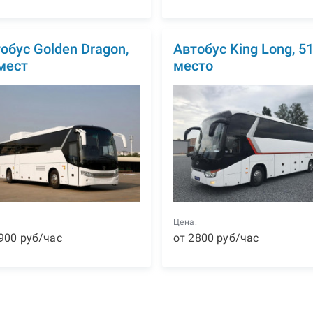
обус Golden Dragon,
Автобус King Long, 5
мест
место
:
Цена:
900
р
уб
/час
от
2800
р
уб
/час