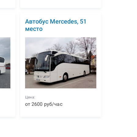
1
Автобус Mercedes, 51
место
Цена:
от
2600
р
уб
/час