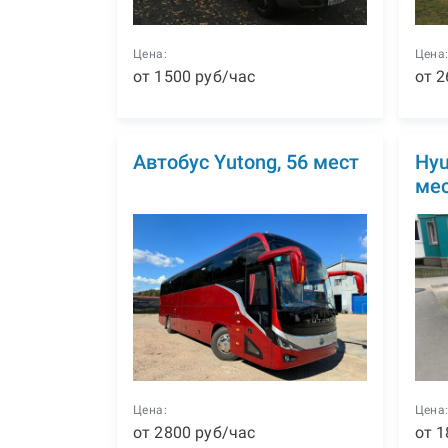
Цена:
Цена
от
1500
р
уб
/час
от
2
Автобус Yutong, 56 мест
Hyu
ме
Цена:
Цена
от
2800
р
уб
/час
от
1