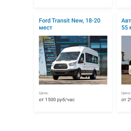
Ford Transit New, 18-20
Авт
мест
55 
Цена:
Цена
от
1500
р
уб
/час
от
2