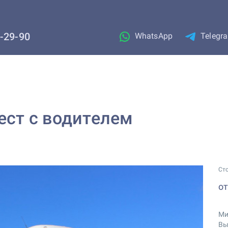
1-29-90
WhatsApp
Telegr
мест с водителем
Ст
о
Ми
Вы