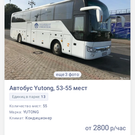
еще 3 фото
Автобус Yutong, 53-55 мест
Единиц в парке:
13
55
Количество мест:
YUTONG
Марка:
Кондиционер
Климат:
2800
от
р
/час