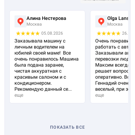
Алина Нестерова
Olga Lanska
Москва
Москва
05.08.2026
26.07
Заказывала машину с
Очень понравило
личным водителем на
работать с авто 
юбилей своей маме! Все
Заказывали авто
очень понравилось Машина
перевозки людей
была подана заранее,
Максим всегда на
чистая аккуратная с
решает вопросы
красивым салоном и с
оперативно. Вод
кондиционером.
Геннадий очень 
Рекомендую данный се...
веселый, при эт...
еще
еще
ПОКАЗАТЬ ВСЕ