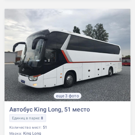
еще 3 фото
Автобус King Long, 51 место
Единиц в парке:
8
51
Количество мест:
King Long
Марка: