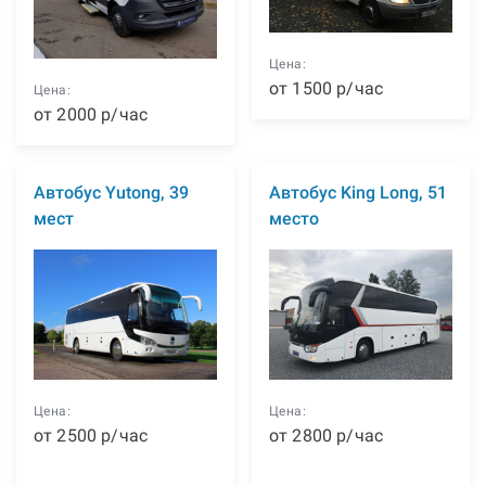
Цена:
от
1500
р
/час
Цена:
от
2000
р
/час
Автобус Yutong, 39
Автобус King Long, 51
мест
место
Цена:
Цена:
от
2500
р
/час
от
2800
р
/час