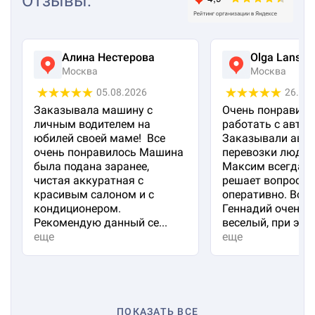
Отзывы
:
Алина Нестерова
Olga Lanska
Москва
Москва
05.08.2026
26.07
Заказывала машину с
Очень понравило
личным водителем на
работать с авто 
юбилей своей маме! Все
Заказывали авто
очень понравилось Машина
перевозки людей
была подана заранее,
Максим всегда на
чистая аккуратная с
решает вопросы
красивым салоном и с
оперативно. Вод
кондиционером.
Геннадий очень 
Рекомендую данный се...
веселый, при эт...
еще
еще
ПОКАЗАТЬ ВСЕ