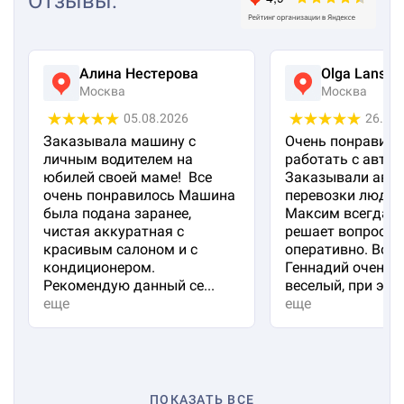
Отзывы
:
Алина Нестерова
Olga Lanska
Москва
Москва
05.08.2026
26.07
Заказывала машину с
Очень понравило
личным водителем на
работать с авто 
юбилей своей маме! Все
Заказывали авто
очень понравилось Машина
перевозки людей
была подана заранее,
Максим всегда на
чистая аккуратная с
решает вопросы
красивым салоном и с
оперативно. Вод
кондиционером.
Геннадий очень 
Рекомендую данный се...
веселый, при эт...
еще
еще
ПОКАЗАТЬ ВСЕ