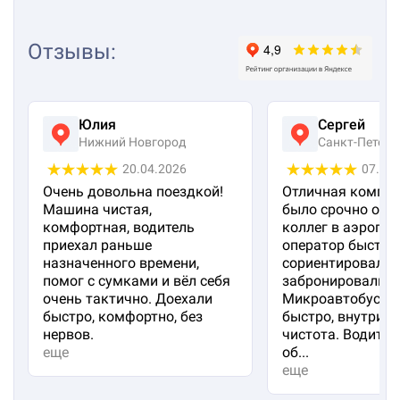
Отзывы
:
Юлия
Сергей
Нижний Новгород
Санкт-Петерб
20.04.2026
07.04
Очень довольна поездкой!
Отличная компан
Машина чистая,
было срочно отп
комфортная, водитель
коллег в аэропорт
приехал раньше
оператор быстро
назначенного времени,
сориентировал и
помог с сумками и вёл себя
забронировали м
очень тактично. Доехали
Микроавтобус пр
быстро, комфортно, без
быстро, внутри 
нервов.
чистота. Водител
еще
об...
еще