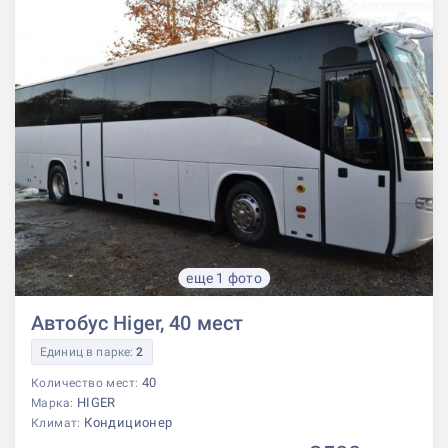
еще 1 фото
Автобус Higer, 40 мест
Единиц в парке:
2
40
Количество мест:
HIGER
Марка:
Кондиционер
Климат: