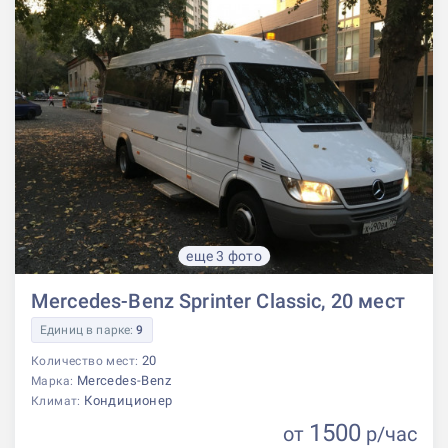
еще 3 фото
Mercedes-Benz Sprinter Classic, 20 мест
Единиц в парке:
9
20
Количество мест:
Mercedes-Benz
Марка:
Кондиционер
Климат:
1500
от
р
/час