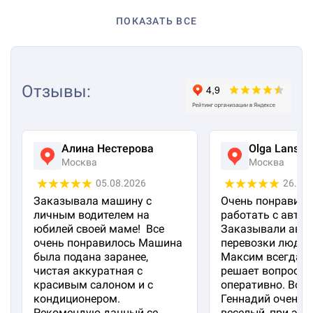
ПОКАЗАТЬ ВСЕ
Отзывы
:
Алина Нестерова
Olga Lanska
Москва
Москва
05.08.2026
26.07
Заказывала машину с
Очень понравило
личным водителем на
работать с авто 
юбилей своей маме! Все
Заказывали авто
очень понравилось Машина
перевозки людей
была подана заранее,
Максим всегда на
чистая аккуратная с
решает вопросы
красивым салоном и с
оперативно. Вод
кондиционером.
Геннадий очень 
Рекомендую данный се...
веселый, при эт...