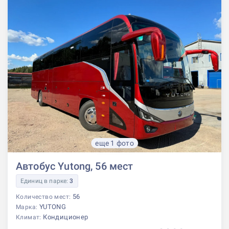
еще 1 фото
Автобус Yutong, 56 мест
Единиц в парке:
3
56
Количество мест:
YUTONG
Марка:
Кондиционер
Климат: