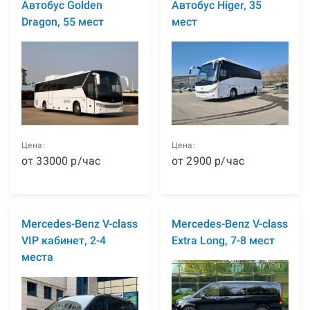
Автобус Golden
Автобус Higer, 35
Dragon, 55 мест
мест
Цена:
Цена:
от
33000
р
/час
от
2900
р
/час
Mercedes-Benz V-class
Mercedes-Benz V-class
VIP кабинет, 2-4
Extra Long, 7-8 мест
места