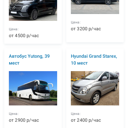
Цена:
от
3200
р
/час
Цена:
от
4500
р
/час
Автобус Yutong, 39
Hyundai Grand Starex,
мест
10 мест
Цена:
Цена:
от
2900
р
/час
от
2400
р
/час