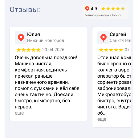
Отзывы
:
Юлия
Сергей
Нижний Новгород
Санкт-Петерб
20.04.2026
07.04
Очень довольна поездкой!
Отличная компан
Машина чистая,
было срочно отп
комфортная, водитель
коллег в аэропорт
приехал раньше
оператор быстро
назначенного времени,
сориентировал и
помог с сумками и вёл себя
забронировали м
очень тактично. Доехали
Микроавтобус пр
быстро, комфортно, без
быстро, внутри 
нервов.
чистота. Водител
еще
об...
еще