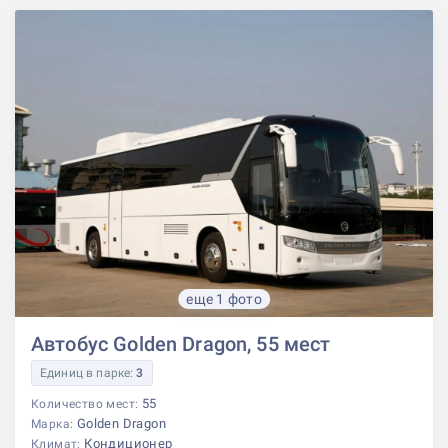
еще 1 фото
Автобус Golden Dragon, 55 мест
Единиц в парке:
3
55
Количество мест:
Golden Dragon
Марка:
Кондиционер
Климат: