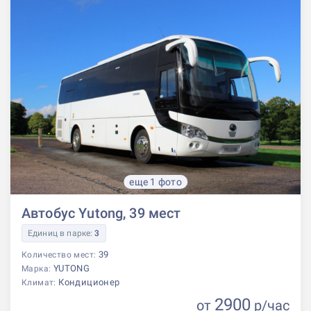
еще 1 фото
Автобус Yutong, 39 мест
Единиц в парке:
3
39
Количество мест:
YUTONG
Марка:
Кондиционер
Климат:
2900
от
р
/час