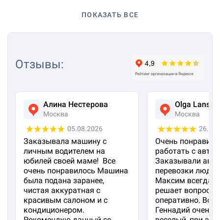
ПОКАЗАТЬ ВСЕ
Отзывы
:
Алина Нестерова
Olga Lanska
Москва
Москва
05.08.2026
26.07
Заказывала машину с
Очень понравило
личным водителем на
работать с авто 
юбилей своей маме! Все
Заказывали авто
очень понравилось Машина
перевозки людей
была подана заранее,
Максим всегда на
чистая аккуратная с
решает вопросы
красивым салоном и с
оперативно. Вод
кондиционером.
Геннадий очень 
Рекомендую данный се...
веселый, при эт...