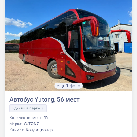
еще 1 фото
Автобус Yutong, 56 мест
Единиц в парке:
3
56
Количество мест:
YUTONG
Марка:
Кондиционер
Климат: