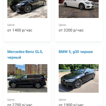
Цена:
Цена:
от
1400
р
/час
от
3200
р
/час
Mercedes-Benz GLS,
BMW 5, g30 черная
черный
Цена:
Цена:
от
2700
р
/час
от
1900
р
/час