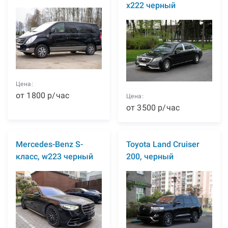
x222 черный
Цена:
от
1800
р
/час
Цена:
от
3500
р
/час
Mercedes-Benz S-
Toyota Land Cruiser
класс, w223 черный
200, черный