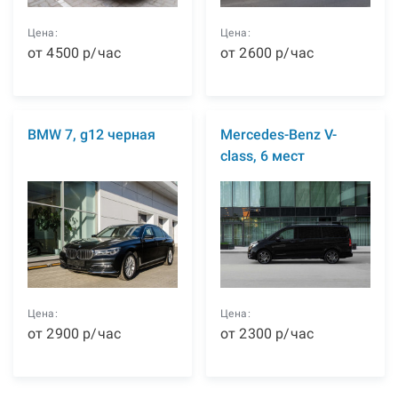
Цена:
Цена:
от
4500
р
/час
от
2600
р
/час
BMW 7, g12 черная
Mercedes-Benz V-
class, 6 мест
Цена:
Цена:
от
2900
р
/час
от
2300
р
/час