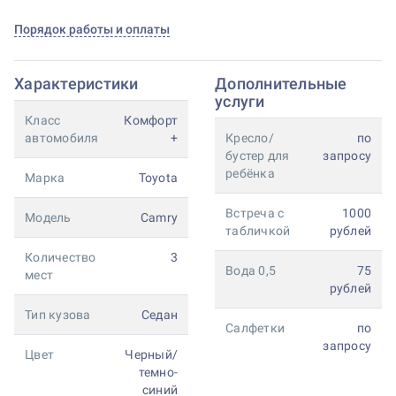
Порядок работы и оплаты
Характеристики
Дополнительные
услуги
Класс
Комфорт
автомобиля
+
Кресло/
по
бустер для
запросу
ребёнка
Марка
Toyota
Встреча с
1000
Модель
Camry
табличкой
рублей
Количество
3
Вода 0,5
75
мест
рублей
Тип кузова
Седан
Салфетки
по
запросу
Цвет
Черный/
темно-
синий