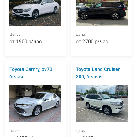
Цена:
Цена:
от
1900
р
/час
от
2700
р
/час
Toyota Camry, xv70
Toyota Land Cruiser
белая
200, белый
Цена:
Цена: