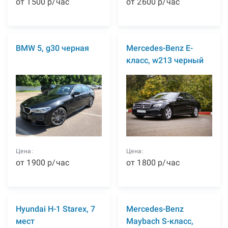
от
1500
р
/час
от
2600
р
/час
BMW 5, g30 черная
Mercedes-Benz E-
класс, w213 черный
Цена:
Цена:
от
1900
р
/час
от
1800
р
/час
Hyundai H-1 Starex, 7
Mercedes-Benz
мест
Maybach S-класс,