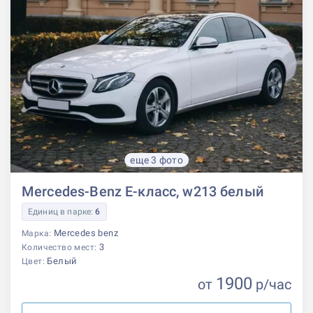
еще 3 фото
Mercedes-Benz E-класс, w213 белый
Единиц в парке:
6
Mercedes benz
Марка:
3
Количество мест:
Белый
Цвет:
1900
от
р
/час