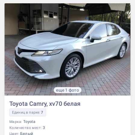
еще 1 фото
Toyota Camry, xv70 белая
Единиц в парке:
7
Toyota
Марка:
3
Количество мест:
Белый
Цвет: