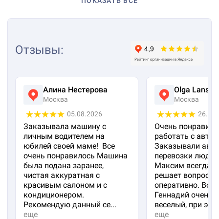
ПОКАЗАТЬ ВСЕ
Отзывы
:
Алина Нестерова
Olga Lanska
Москва
Москва
05.08.2026
26.07
Заказывала машину с
Очень понравило
личным водителем на
работать с авто 
юбилей своей маме! Все
Заказывали авто
очень понравилось Машина
перевозки людей
была подана заранее,
Максим всегда на
чистая аккуратная с
решает вопросы
красивым салоном и с
оперативно. Вод
кондиционером.
Геннадий очень 
Рекомендую данный се...
веселый, при эт...
еще
еще