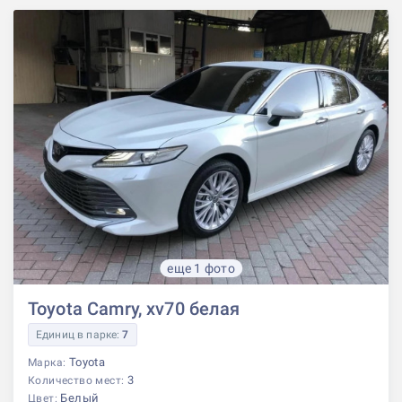
еще 1 фото
Toyota Camry, xv70 белая
Единиц в парке:
7
Toyota
Марка:
3
Количество мест:
Белый
Цвет: