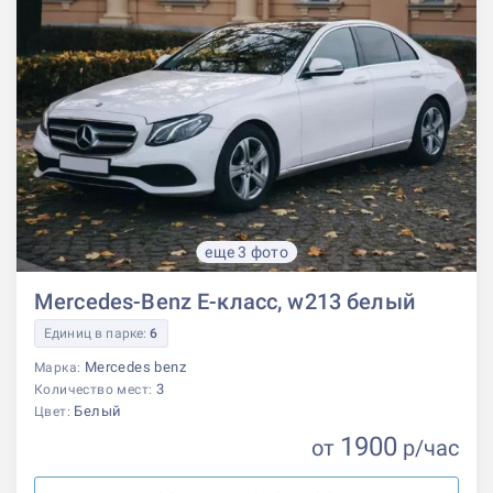
еще 3 фото
Mercedes-Benz E-класс, w213 белый
Единиц в парке:
6
Mercedes benz
Марка:
3
Количество мест:
Белый
Цвет:
1900
от
р
/час