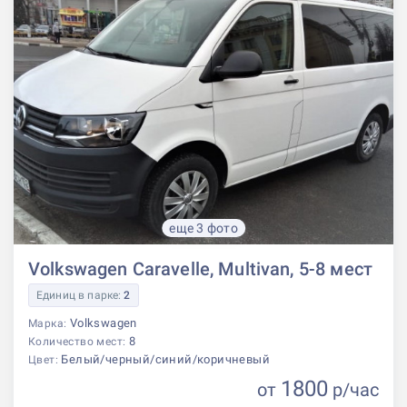
еще 3 фото
Volkswagen Caravelle, Multivan, 5-8 мест
Единиц в парке:
2
Volkswagen
Марка:
8
Количество мест:
Белый/черный/синий/коричневый
Цвет:
1800
от
р
/час