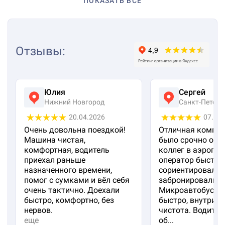
ПОКАЗАТЬ ВСЕ
Отзывы
:
Юлия
Сергей
Нижний Новгород
Санкт-Петерб
20.04.2026
07.04
Очень довольна поездкой!
Отличная компан
Машина чистая,
было срочно отп
комфортная, водитель
коллег в аэропорт
приехал раньше
оператор быстро
назначенного времени,
сориентировал и
помог с сумками и вёл себя
забронировали м
очень тактично. Доехали
Микроавтобус пр
быстро, комфортно, без
быстро, внутри 
нервов.
чистота. Водител
еще
об...