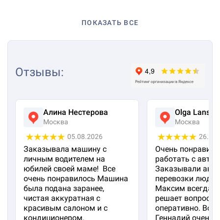
ПОКАЗАТЬ ВСЕ
Отзывы
:
Алина Нестерова
Olga Lanska
Москва
Москва
05.08.2026
26.07
Заказывала машину с
Очень понравило
личным водителем на
работать с авто 
юбилей своей маме! Все
Заказывали авто
очень понравилось Машина
перевозки людей
была подана заранее,
Максим всегда на
чистая аккуратная с
решает вопросы
красивым салоном и с
оперативно. Вод
кондиционером.
Геннадий очень 