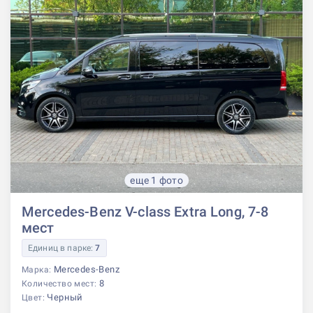
еще 1 фото
Mercedes-Benz V-class Extra Long, 7-8
мест
Единиц в парке:
7
Mercedes-Benz
Марка:
8
Количество мест:
Черный
Цвет: