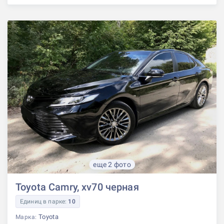
еще 2 фото
Toyota Camry, xv70 черная
Единиц в парке:
10
Toyota
Марка: