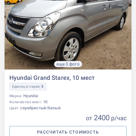
еще 3 фото
Hyundai Grand Starex, 10 мест
Единиц в парке:
5
Hyundai
Марка:
10
Количество мест:
серебристый/белый
Цвет:
2400
от
р
/час
РАССЧИТАТЬ СТОИМОСТЬ