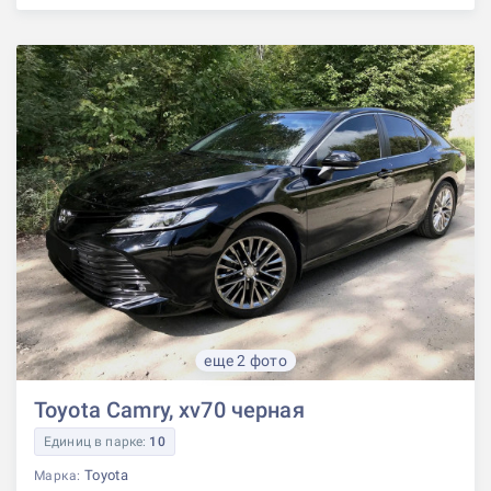
еще 2 фото
Toyota Camry, xv70 черная
Единиц в парке:
10
Toyota
Марка: