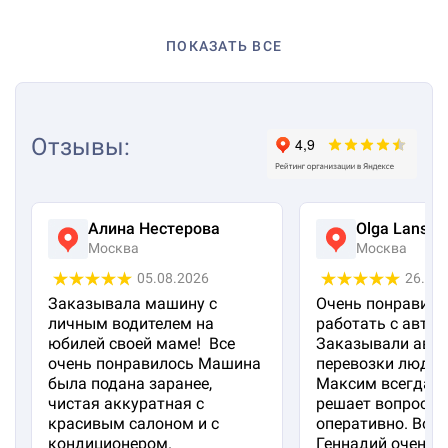
ПОКАЗАТЬ ВСЕ
Отзывы
:
Алина Нестерова
Olga Lanska
Москва
Москва
05.08.2026
26.07
Заказывала машину с
Очень понравило
личным водителем на
работать с авто 
юбилей своей маме! Все
Заказывали авто
очень понравилось Машина
перевозки людей
была подана заранее,
Максим всегда на
чистая аккуратная с
решает вопросы
красивым салоном и с
оперативно. Вод
кондиционером.
Геннадий очень 