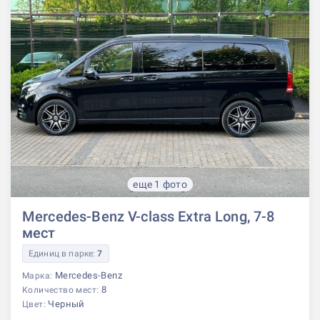
еще 1 фото
Mercedes-Benz V-class Extra Long, 7-8
мест
Единиц в парке:
7
Mercedes-Benz
Марка:
8
Количество мест:
Черный
Цвет: