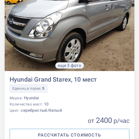
еще 3 фото
Hyundai Grand Starex, 10 мест
Единиц в парке:
5
Hyundai
Марка:
10
Количество мест:
серебристый/белый
Цвет:
2400
от
р
/час
РАССЧИТАТЬ СТОИМОСТЬ