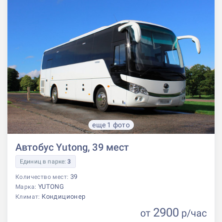
еще 1 фото
Автобус Yutong, 39 мест
Единиц в парке:
3
39
Количество мест:
YUTONG
Марка:
Кондиционер
Климат:
2900
от
р
/час