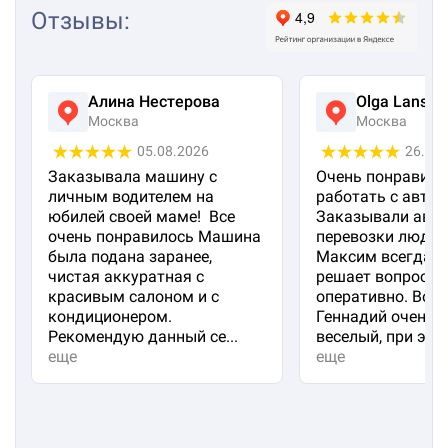
Отзывы
:
Алина Нестерова
Olga Lanska
Москва
Москва
05.08.2026
26.07
Заказывала машину с
Очень понравило
личным водителем на
работать с авто 
юбилей своей маме! Все
Заказывали авто
очень понравилось Машина
перевозки людей
была подана заранее,
Максим всегда на
чистая аккуратная с
решает вопросы
красивым салоном и с
оперативно. Вод
кондиционером.
Геннадий очень 
Рекомендую данный се...
веселый, при эт...
еще
еще