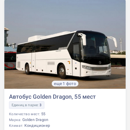
еще 1 фото
Автобус Golden Dragon, 55 мест
Единиц в парке:
3
55
Количество мест:
Golden Dragon
Марка:
Кондиционер
Климат: