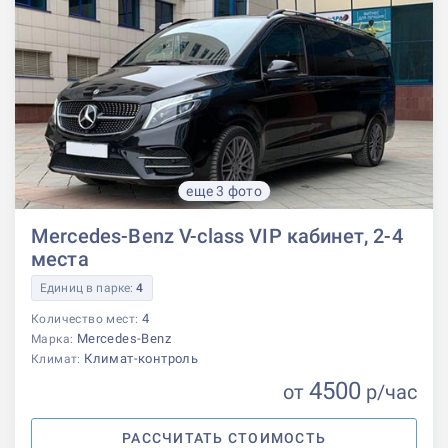
еще 3 фото
Mercedes-Benz V-class VIP кабинет, 2-4
места
Единиц в парке:
4
4
Количество мест:
Mercedes-Benz
Марка:
Климат-контроль
Климат:
4500
от
р
/час
РАССЧИТАТЬ СТОИМОСТЬ