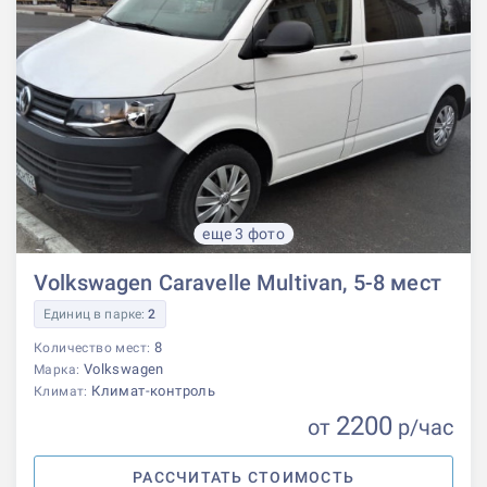
еще 3 фото
Volkswagen Caravelle Multivan, 5-8 мест
Единиц в парке:
2
8
Количество мест:
Volkswagen
Марка:
Климат-контроль
Климат:
2200
от
р
/час
РАССЧИТАТЬ СТОИМОСТЬ