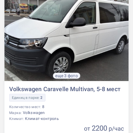
еще 3 фото
Volkswagen Caravelle Multivan, 5-8 мест
Единиц в парке:
2
8
Количество мест:
Volkswagen
Марка:
Климат-контроль
Климат:
2200
от
р
/час