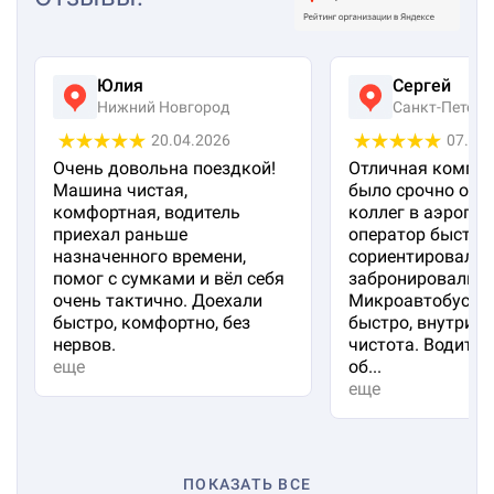
Юлия
Сергей
Нижний Новгород
Санкт-Петерб
20.04.2026
07.04
Очень довольна поездкой!
Отличная компан
Машина чистая,
было срочно отп
комфортная, водитель
коллег в аэропорт
приехал раньше
оператор быстро
назначенного времени,
сориентировал и
помог с сумками и вёл себя
забронировали м
очень тактично. Доехали
Микроавтобус пр
быстро, комфортно, без
быстро, внутри 
нервов.
чистота. Водител
еще
об...
еще
ПОКАЗАТЬ ВСЕ