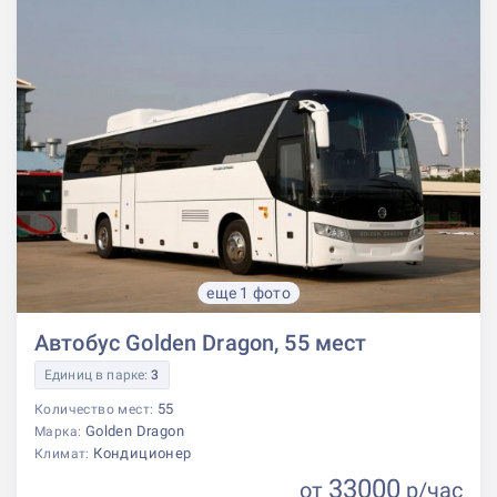
еще 1 фото
Автобус Golden Dragon, 55 мест
Единиц в парке:
3
55
Количество мест:
Golden Dragon
Марка:
Кондиционер
Климат:
33000
от
р
/час