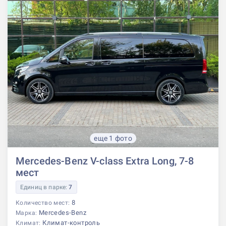
еще 1 фото
Mercedes-Benz V-class Extra Long, 7-8
мест
Единиц в парке:
7
8
Количество мест:
Mercedes-Benz
Марка:
Климат-контроль
Климат: