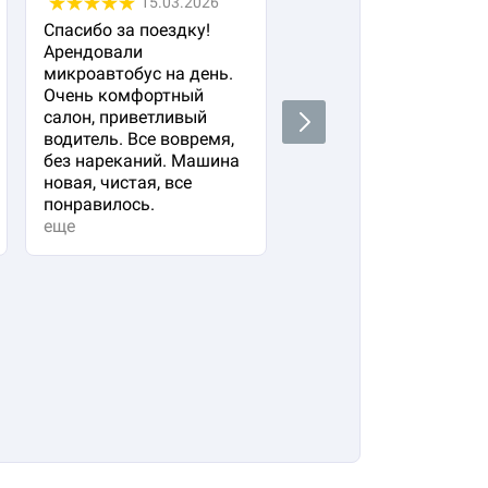
15.03.2026
05.03.2026
Спасибо за поездку!
Заказала авто с
Арендовали
водителем для своего
микроавтобус на день.
важного гостя. Остал
Очень комфортный
очень довольна!
салон, приветливый
Водитель водит очень
Next
водитель. Все вовремя,
плавно и аккуратно,
без нареканий. Машина
вежливый и
новая, чистая, все
располагающий к себе
понравилось.
Машина в прекрасно
еще
состоянии. Не к чему
придр...
еще