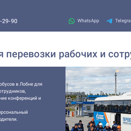
1-29-90
WhatsApp
Telegr
я перевозки рабочих и сот
обусов в Лобне для
отрудников,
ние конференций и
персональный
одители.