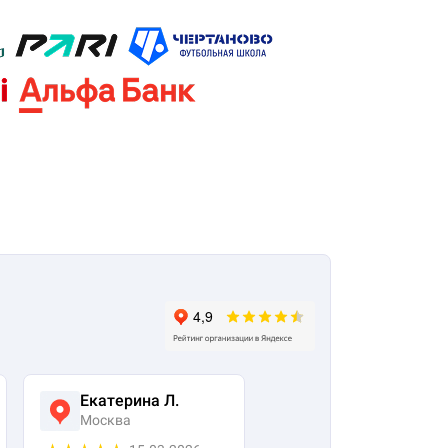
Екатерина Л.
Ася Жумабекова
Москва
Москва