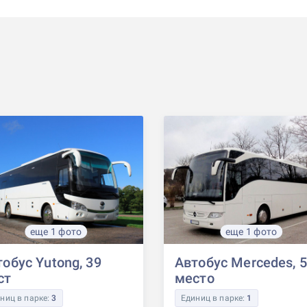
еще 1 фото
еще 1 фото
обус Yutong, 39
Автобус Mercedes, 
ст
место
ниц в парке:
3
Единиц в парке:
1