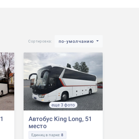
по-умолчанию
Сортировка:
еще 3 фото
51
Автобус King Long, 51
место
Единиц в парке:
8