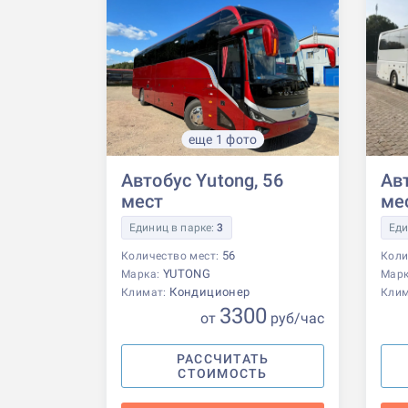
еще 1 фото
Автобус Yutong, 56
Авт
мест
ме
Единиц в парке:
3
Еди
56
Количество мест:
Коли
YUTONG
Марка:
Мар
Кондиционер
Климат:
Кли
3300
от
р
уб
/час
РАССЧИТАТЬ
СТОИМОСТЬ