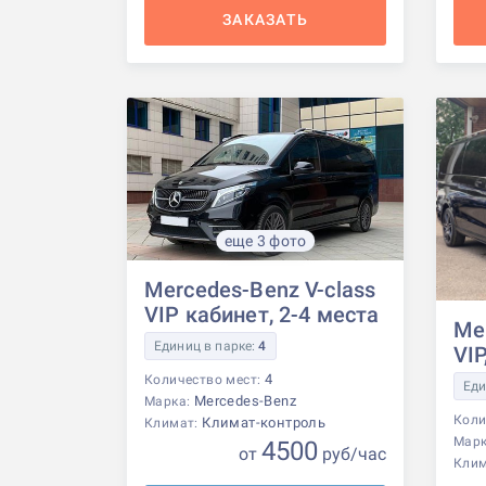
ЗАКАЗАТЬ
еще 3 фото
Mercedes-Benz V-class
VIP кабинет, 2-4 места
Me
Единиц в парке:
4
VIP
4
Количество мест:
Еди
Mercedes-Benz
Марка:
Коли
Климат-контроль
Климат:
Мар
4500
от
р
уб
/час
Кли