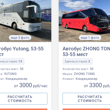
еще 3 фото
еще 1 фото
обус Yutong, 53-55
Автобус ZHONG TON
ст
53-55 мест
ниц в парке:
13
Единиц в парке:
2
55
55
чество мест:
Количество мест:
YUTONG
ZHONG TONG
ка:
Марка:
Кондиционер
Кондиционер
мат:
Климат:
3000
3300
от
р
уб
/час
от
р
уб
РАССЧИТАТЬ
РАССЧИТАТЬ
СТОИМОСТЬ
СТОИМОСТЬ