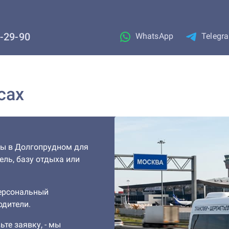
1-29-90
WhatsApp
Telegr
сах
ны в Долгопрудном для
ель, базу отдыха или
персональный
одители.
ьте заявку, - мы