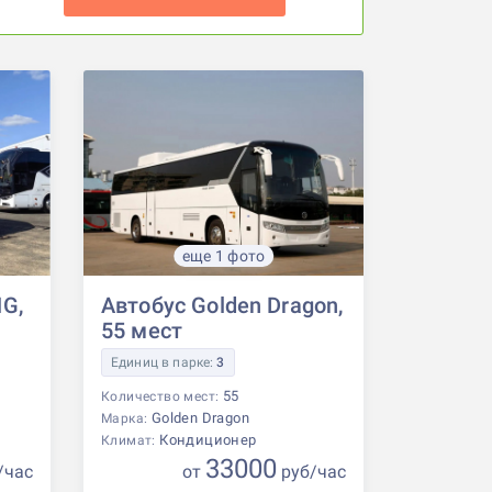
еще 1 фото
G,
Автобус Golden Dragon,
55 мест
Единиц в парке:
3
55
Количество мест:
Golden Dragon
Марка:
Кондиционер
Климат:
33000
/час
от
р
уб
/час