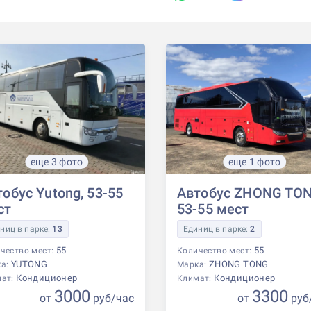
еще 3 фото
еще 1 фото
обус Yutong, 53-55
Автобус ZHONG TON
ст
53-55 мест
ниц в парке:
13
Единиц в парке:
2
55
55
чество мест:
Количество мест:
YUTONG
ZHONG TONG
ка:
Марка:
Кондиционер
Кондиционер
мат:
Климат:
3000
3300
от
р
уб
/час
от
р
уб