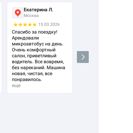
Екатерина Л.
Ася Жумабекова
Москва
Москва
15.03.2026
05.03.2026
Спасибо за поездку!
Заказала авто с
Арендовали
водителем для своего
микроавтобус на день.
важного гостя. Остал
Очень комфортный
очень довольна!
салон, приветливый
Водитель водит очень
Next
водитель. Все вовремя,
плавно и аккуратно,
без нареканий. Машина
вежливый и
новая, чистая, все
располагающий к себе
понравилось.
Машина в прекрасно
еще
состоянии. Не к чему
придр...
еще