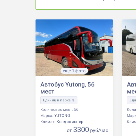
еще 1 фото
Автобус Yutong, 56
Авт
мест
ме
Единиц в парке:
3
Еди
56
Количество мест:
Коли
YUTONG
Марка:
Мар
Кондиционер
Климат:
Кли
3300
от
р
уб
/час