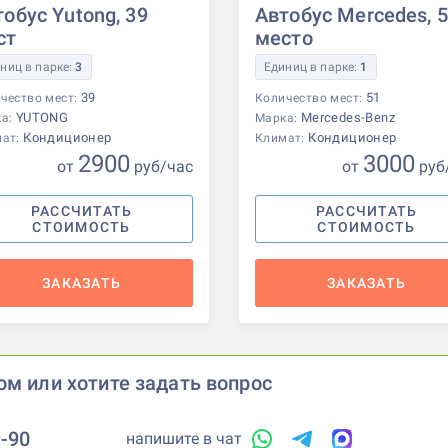
обус Yutong, 39
Автобус Mercedes, 
ст
место
ниц в парке:
3
Единиц в парке:
1
39
51
чество мест:
Количество мест:
YUTONG
Mercedes-Benz
ка:
Марка:
Кондиционер
Кондиционер
мат:
Климат:
2900
3000
от
р
уб
/час
от
р
уб
РАССЧИТАТЬ
РАССЧИТАТЬ
СТОИМОСТЬ
СТОИМОСТЬ
ЗАКАЗАТЬ
ЗАКАЗАТЬ
ом или хотите задать вопрос
9-90
напишите в чат