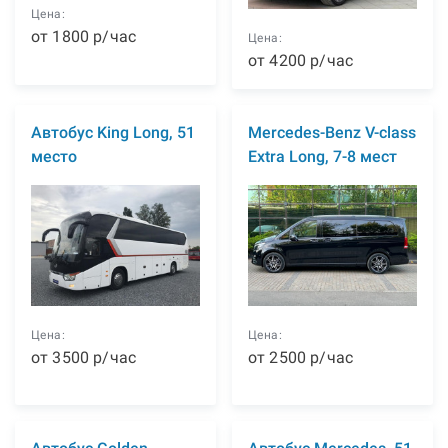
Цена:
от
1800
р
/час
Цена:
от
4200
р
/час
Автобус King Long, 51
Mercedes-Benz V-class
место
Extra Long, 7-8 мест
Цена:
Цена:
от
3500
р
/час
от
2500
р
/час