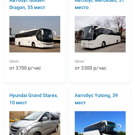
Автобус Golden
Автобус Mercedes, 51
Dragon, 55 мест
место
Цена:
Цена:
от
3700
р
/час
от
3300
р
/час
Hyundai Grand Starex,
Автобус Yutong, 39
10 мест
мест