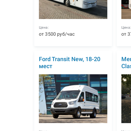
Цена:
Цена
от
3500
р
уб
/час
от
3
Ford Transit New, 18-20
Mer
мест
Cla