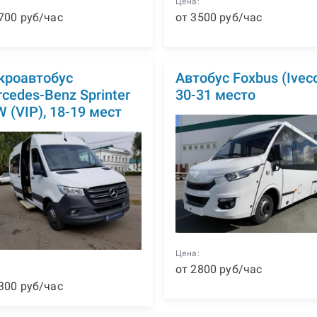
:
Цена:
700
р
уб
/час
от
3500
р
уб
/час
кроавтобус
Автобус Foxbus (Iveco
cedes-Benz Sprinter
30-31 место
 (VIP), 18-19 мест
Цена:
от
2800
р
уб
/час
:
300
р
уб
/час