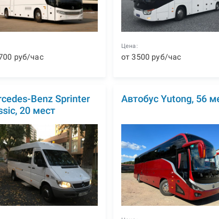
:
Цена:
700
р
уб
/час
от
3500
р
уб
/час
cedes-Benz Sprinter
Автобус Yutong, 56 м
ssic, 20 мест