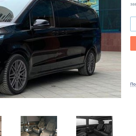
за
По