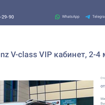
1-29-90
WhatsApp
Telegr
z V-class VIP кабинет, 2-4
Ст
о
Ми
Вы