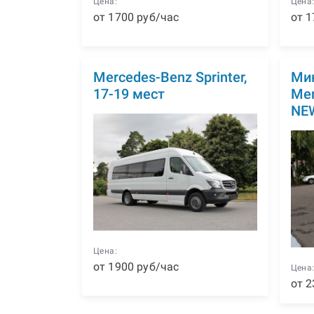
Цена:
Цена
от
1700
р
уб
/час
от
1
Mercedes-Benz Sprinter,
Ми
17-19 мест
Mer
NEW
Цена:
от
1900
р
уб
/час
Цена
от
2