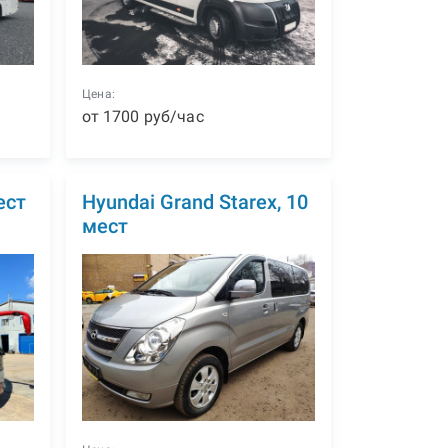
Цена:
от
1700
р
уб
/час
ест
Hyundai Grand Starex, 10
мест