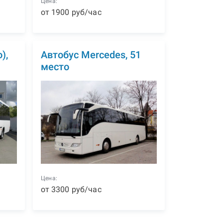
Цена:
от
1900
р
уб
/час
),
Автобус Mercedes, 51
место
Цена:
от
3300
р
уб
/час