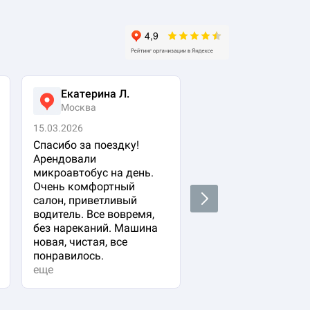
Екатерина Л.
Ася Жумабеко
Москва
Москва
15.03.2026
05.03.2026
Спасибо за поездку!
Заказала авто с
Арендовали
водителем для свое
микроавтобус на день.
важного гостя. Ост
Очень комфортный
очень довольна!
Next
салон, приветливый
Водитель водит оче
водитель. Все вовремя,
плавно и аккуратно,
без нареканий. Машина
вежливый и
новая, чистая, все
располагающий к се
понравилось.
Машина в прекрасн
еще
состоянии. Не к чем
придр...
еще