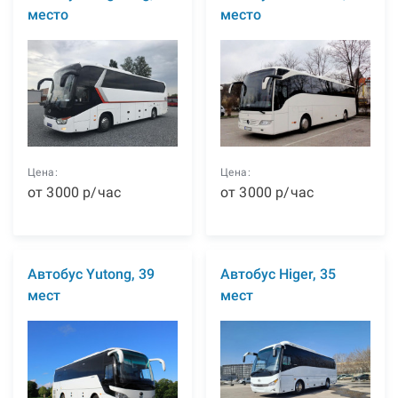
место
место
Цена:
Цена:
от
3000
р
/час
от
3000
р
/час
Автобус Yutong, 39
Автобус Higer, 35
мест
мест