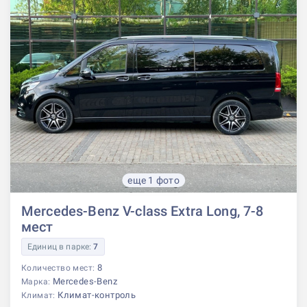
еще 1 фото
Mercedes-Benz V-class Extra Long, 7-8
мест
Единиц в парке:
7
8
Количество мест:
Mercedes-Benz
Марка:
Климат-контроль
Климат: