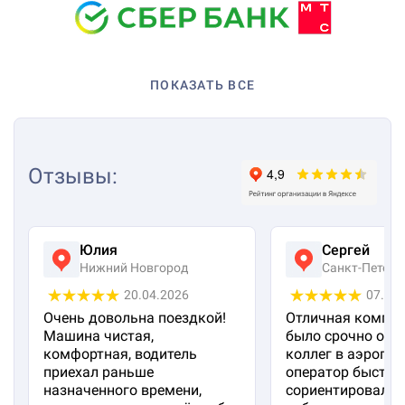
ПОКАЗАТЬ ВСЕ
Отзывы
:
Юлия
Сергей
Нижний Новгород
Санкт-Петерб
20.04.2026
07.04
Очень довольна поездкой!
Отличная компан
Машина чистая,
было срочно отп
комфортная, водитель
коллег в аэропорт
приехал раньше
оператор быстро
назначенного времени,
сориентировал и