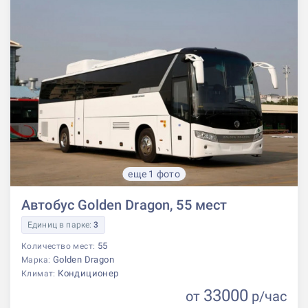
еще 1 фото
Автобус Golden Dragon, 55 мест
Единиц в парке:
3
55
Количество мест:
Golden Dragon
Марка:
Кондиционер
Климат:
33000
от
р
/час