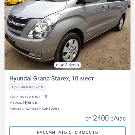
еще 3 фото
Hyundai Grand Starex, 10 мест
Единиц в парке:
5
10
Количество мест:
Hyundai
Марка:
Климат-контроль
Климат:
2400
от
р
/час
РАССЧИТАТЬ СТОИМОСТЬ