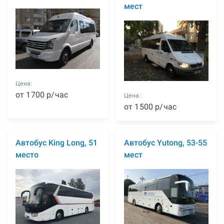
мест
Цена:
от
1700
р
/час
Цена:
от
1500
р
/час
Автобус King Long, 51
Автобус Yutong, 53-55
место
мест