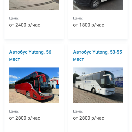
Цена:
Цена:
от
2400
р
/час
от
1800
р
/час
Автобус Yutong, 56
Автобус Yutong, 53-55
мест
мест
Цена:
Цена:
от
2800
р
/час
от
2800
р
/час