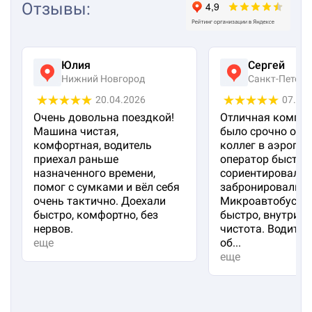
Отзывы
:
Юлия
Сергей
Нижний Новгород
Санкт-Петерб
20.04.2026
07.04
Очень довольна поездкой!
Отличная компан
Машина чистая,
было срочно отп
комфортная, водитель
коллег в аэропорт
приехал раньше
оператор быстро
назначенного времени,
сориентировал и
помог с сумками и вёл себя
забронировали м
очень тактично. Доехали
Микроавтобус пр
быстро, комфортно, без
быстро, внутри 
нервов.
чистота. Водител
еще
об...
еще