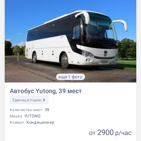
еще 1 фото
Автобус Yutong, 39 мест
Единиц в парке:
3
39
Количество мест:
YUTONG
Марка:
Кондиционер
Климат:
2900
от
р
/час