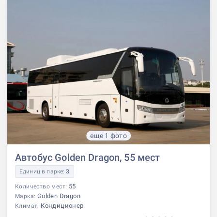
еще 1 фото
Автобус Golden Dragon, 55 мест
Единиц в парке:
3
55
Количество мест:
Golden Dragon
Марка:
Кондиционер
Климат: