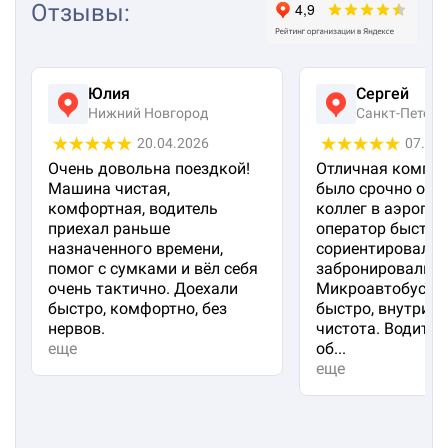
Отзывы
:
Юлия
Сергей
Нижний Новгород
Санкт-Петерб
20.04.2026
07.04
Очень довольна поездкой!
Отличная компан
Машина чистая,
было срочно отп
комфортная, водитель
коллег в аэропорт
приехал раньше
оператор быстро
назначенного времени,
сориентировал и
помог с сумками и вёл себя
забронировали м
очень тактично. Доехали
Микроавтобус пр
быстро, комфортно, без
быстро, внутри 
нервов.
чистота. Водител
еще
об...
еще