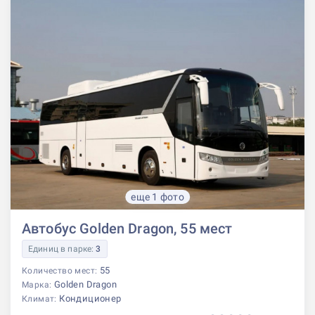
еще 1 фото
Автобус Golden Dragon, 55 мест
Единиц в парке:
3
55
Количество мест:
Golden Dragon
Марка:
Кондиционер
Климат: