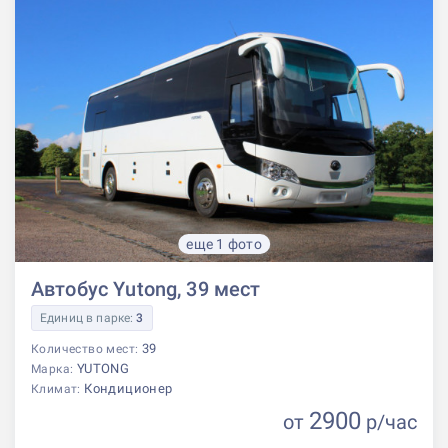
еще 1 фото
Автобус Yutong, 39 мест
Единиц в парке:
3
39
Количество мест:
YUTONG
Марка:
Кондиционер
Климат:
2900
от
р
/час